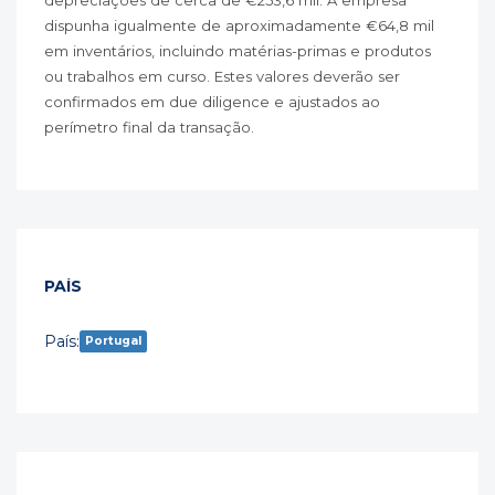
depreciações de cerca de €253,6 mil. A empresa
dispunha igualmente de aproximadamente €64,8 mil
em inventários, incluindo matérias-primas e produtos
ou trabalhos em curso. Estes valores deverão ser
confirmados em due diligence e ajustados ao
perímetro final da transação.
PAÍS
País:
Portugal