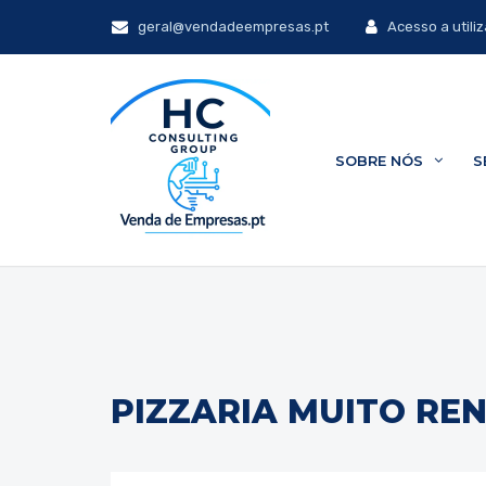
geral@vendadeempresas.pt
Acesso a utili
SOBRE NÓS
S
PIZZARIA MUITO RE