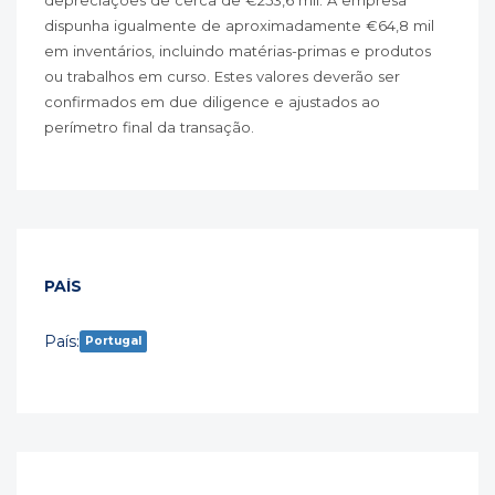
depreciações de cerca de €253,6 mil. A empresa
dispunha igualmente de aproximadamente €64,8 mil
em inventários, incluindo matérias-primas e produtos
ou trabalhos em curso. Estes valores deverão ser
confirmados em due diligence e ajustados ao
perímetro final da transação.
PAÍS
País:
Portugal