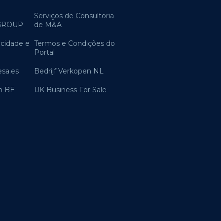
Serviços de Consultoria
GROUP
de M&A
acidade e
Termos e Condições do
Portal
sa.es
Bedrijf Verkopen NL
n BE
UK Business For Sale