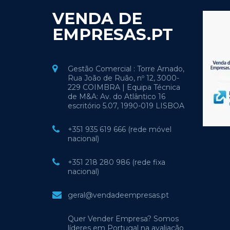
VENDA DE
EMPRESAS.PT
Gestão Comercial : Torre Arnado,
Rua João de Ruão, nº 12, 3000-
229 COIMBRA | Equipa Técnica
de M&A: Av. do Atlântico 16
escritório 5.07, 1990-019 LISBOA
+351 935 619 666 (rede móvel
nacional)
+351 218 280 986 (rede fixa
nacional)
geral@vendadeempresas.pt
Quer Vender Empresa? Somos
líderes em Portugal na avaliação