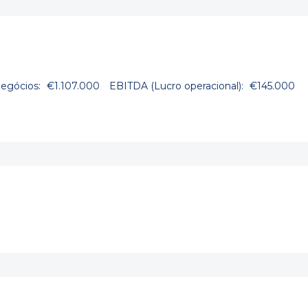
egócios:
€1.107.000
EBITDA (Lucro operacional):
€145.000