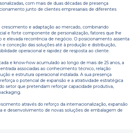
sonalizadas, com mais de duas décadas de presença
icionamento junto de clientes empresariais de diferentes
de crescimento e adaptação ao mercado, combinando
ial e forte componente de personalização, fatores que lhe
zo e elevada recorrência de negócio. O posicionamento assenta
e conceção das soluções até à produção e distribuição,
ibilidade operacional e rapidez de resposta ao cliente.
ificada e know-how acumulado ao longo de mais de 25 anos, a
à entrada associadas ao conhecimento técnico, relação
ção e estrutura operacional instalada. A sua presença
reforça o potencial de expansão e a atratividade estratégica
s do setor que pretendam reforçar capacidade produtiva,
packaging.
escimento através do reforço da internacionalização, expansão
va e desenvolvimento de novas soluções de embalagem de