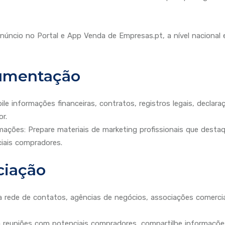
núncio no Portal e App Venda de Empresas.pt, a nível nacional e
umentação
 informações financeiras, contratos, registros legais, declara
r.
ções: Prepare materiais de marketing profissionais que desta
iais compradores.
ciação
 a rede de contatos, agências de negócios, associações comerciai
a reuniões com potenciais compradores, compartilhe informaçõe