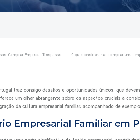
sas,
Comprar Empresa,
Trespasse
...
O que considerar ao comprar uma emp
rtugal traz consigo desafios e oportunidades únicos, que dev
oferece um olhar abrangente sobre os aspectos cruciais a consi
gração da cultura empresarial familiar, acompanhado de exemplos
io Empresarial Familiar em P