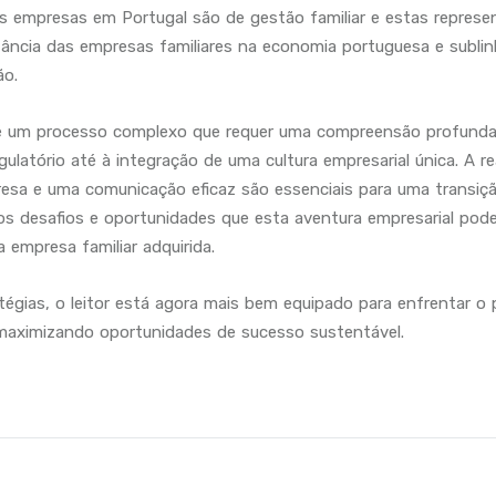
 empresas em Portugal são de gestão familiar e estas repres
ortância das empresas familiares na economia portuguesa e subl
ão.
 é um processo complexo que requer uma compreensão profunda 
atório até à integração de uma cultura empresarial única. A re
presa e uma comunicação eficaz são essenciais para uma transiç
os desafios e oportunidades que esta aventura empresarial pod
da empresa familiar adquirida.
égias, o leitor está agora mais bem equipado para enfrentar o
e maximizando oportunidades de sucesso sustentável.