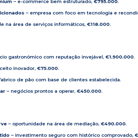
emium
– e-commerce bem estruturado,
€795.000
.
icionados
– empresa com foco em tecnologia e recond
e na área de serviços informáticos,
€118.000
.
io gastronómico com reputação invejável,
€1.900.000
.
ceito inovador,
€75.000
.
fabrico de pão com base de clientes estabelecida.
ar
– negócios prontos a operar,
€450.000
.
rve
– oportunidade na área de mediação,
€490.000
.
tido
– investimento seguro com histórico comprovado,
€