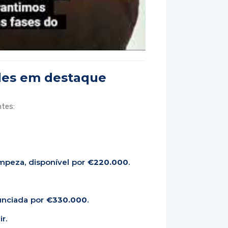
ades em destaque
tes:
mpeza, disponível por
€220.000
.
unciada por
€330.000
.
r.