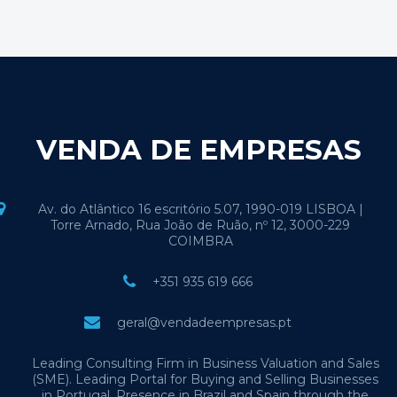
VENDA DE EMPRESAS
Av. do Atlântico 16 escritório 5.07, 1990-019 LISBOA |
Torre Arnado, Rua João de Ruão, nº 12, 3000-229
COIMBRA
+351 935 619 666
geral@vendadeempresas.pt
Leading Consulting Firm in Business Valuation and Sales
(SME). Leading Portal for Buying and Selling Businesses
in Portugal. Presence in Brazil and Spain through the