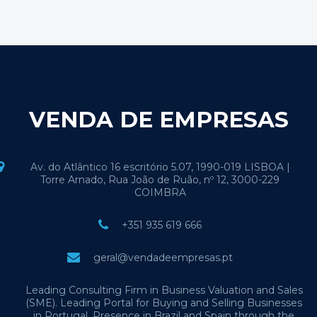
VENDA DE EMPRESAS
Av. do Atlântico 16 escritório 5.07, 1990-019 LISBOA |
Torre Arnado, Rua João de Ruão, nº 12, 3000-229
COIMBRA
+351 935 619 666
geral@vendadeempresas.pt
Leading Consulting Firm in Business Valuation and Sales
(SME). Leading Portal for Buying and Selling Businesses
in Portugal. Presence in Brazil and Spain through the