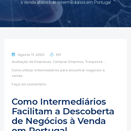
à Venda através de Intermediários em Portugal
Agosto 11, 2025
EM
Avaliação de Empresas,
Comprar Empresa,
Trespasse
...
Como utilizar intermediários para encontrar negócios à
venda,
Faça um comentário
Como Intermediários
Facilitam a Descoberta
de Negócios à Venda
em Portugal