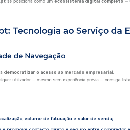
.pt
se posiciona como um
ecossistema digital completo
— u
 Tecnologia ao Serviço da E
dade de Navegação
ra
democratizar o acesso ao mercado empresarial
.
lquer utilizador — mesmo sem experiência prévia — consiga lista
localização, volume de faturação e valor de venda;
que promove contacto direto e seguro entre comprador 