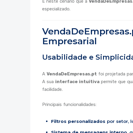
É neste cenário que a
VendaDeEmpresas
especializado.
VendaDeEmpresas.pt:
Empresarial
Usabilidade e Simplici
A
VendaDeEmpresas.pt
foi projetada pa
A sua
interface intuitiva
permite que qua
facilidade.
Principais funcionalidades:
Filtros personalizados
por setor, 
Sistema de mensagens interno
, 