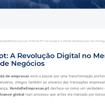
endadeEmpresas.pt: O Portal Nº1 de Compra e Venda de Empresas em Portug
: A Revolução Digital no M
 de Negócios
nda de empresas
está a passar por uma transformação profunda
inanceiros, chegou também ao universo das transações empresari
dança,
VendaDeEmpresas.pt
destaca-se como um verdadeiro c
alcance global
num processo que antes era marcado por burocr