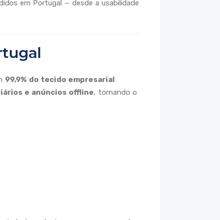
didos em Portugal — desde a usabilidade
rtugal
am
99,9% do tecido empresarial
ários e anúncios offline
, tornando o