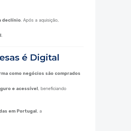
 declínio
. Após a aquisição,
l
.
sas é Digital
orma como negócios são comprados
eguro e acessível
, beneficiando
idas em Portugal
, a