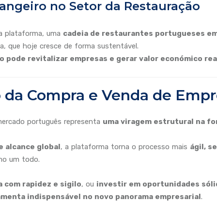
rangeiro no Setor da Restauração
da plataforma, uma
cadeia de restaurantes portugueses em
a, que hoje cresce de forma sustentável.
o pode revitalizar empresas e gerar valor económico rea
o da Compra e Venda de Empre
ercado português representa
uma viragem estrutural na f
e alcance global
, a plataforma torna o processo mais
ágil, s
mo um todo.
com rapidez e sigilo
, ou
investir em oportunidades sól
amenta indispensável no novo panorama empresarial
.